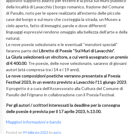
apposito supporto adatto per esterni e la posa sul muro pubblico
della località di Lavacchio ( borgo romanico, frazione del Comune
di Pavullo, noto per le opere realizzate all’esterno delle piccole
case del borgo e sul muro che costeggia la strada, un Museo a
cielo aperto, fatto di immagini, parole e dove differenti
linguaggi espressivi rendono omaggio alla bellezza dell’arte e della
natura).
Le nove poesie selezionate e le eventuali “menzioni speciali”
faranno parte del
Libretto di Poesie “Sui Muri di Lavacchio”
.
La Giuria selezionerà un vincitore, a cui verrà assegnato un premio
di € 400.00
. Tre poesie, delle nove selezionate, saranno di giovani
autori (età compresa tra i 14 e i 19 anni).
Le nove composizioni poetiche verranno presentate al Poesia
Festival 2023, in un evento previsto a Lavacchio l’11 giungo 2023
.
Il progetto è a cura dell’Assessorato alla Cultura del Comune di
Pavullo del Frignano in collaborazione con il Poesia Festival.
Per gli autori / scrittori interessati la deadline per la consegna
delle poesie è prevista per il 17 aprile 2023, h.13.00.
Maggiori informazioni e bando
Posted on
9 Febbraio 2023
by
auris