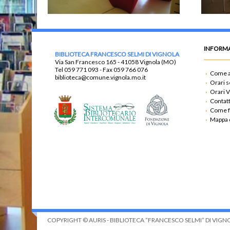
INFORMA
BIBLIOTECA FRANCESCO SELMI DI VIGNOLA
Via San Francesco 165 - 41058 Vignola (MO)
Tel
059 771 093
- Fax
059 766 076
Come a
biblioteca@comune.vignola.mo.it
Orari s
Orari V
Contatt
Come f
Mappa d
COPYRIGHT © AURIS - BIBLIOTECA “FRANCESCO SELMI” DI VIGNOLA