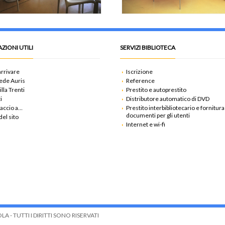
ZIONI UTILI
SERVIZI BIBLIOTECA
rrivare
Iscrizione
ede Auris
Reference
illa Trenti
Prestito e autoprestito
i
Distributore automatico di DVD
accio a…
Prestito interbibliotecario e fornitura
documenti per gli utenti
el sito
Internet e wi-fi
 - TUTTI I DIRITTI SONO RISERVATI