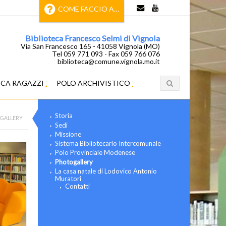
COME FACCIO A…
Biblioteca Francesco Selmi di Vignola
Via San Francesco 165 - 41058 Vignola (MO)
Tel 059 771 093 - Fax 059 766 076
biblioteca@comune.vignola.mo.it
ECA RAGAZZI
POLO ARCHIVISTICO
Storia
GALLERY
Sedi
Missione
Sistema Bibliotecario Intercomunale
Polo Provinciale Modenese
Photogallery
La casa natale di Lodovico Antonio
Muratori
Contatti