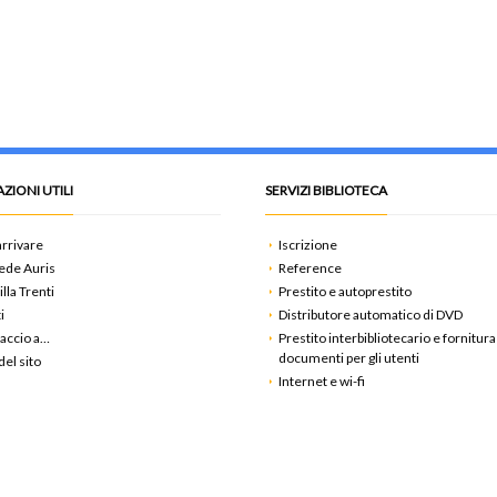
ZIONI UTILI
SERVIZI BIBLIOTECA
rrivare
Iscrizione
ede Auris
Reference
illa Trenti
Prestito e autoprestito
i
Distributore automatico di DVD
accio a…
Prestito interbibliotecario e fornitura
documenti per gli utenti
el sito
Internet e wi-fi