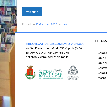
Volantino
Posted on
25 Gennaio 2023
by
auris
INFORMA
BIBLIOTECA FRANCESCO SELMI DI VIGNOLA
Via San Francesco 165 - 41058 Vignola (MO)
Tel
059 771 093
- Fax
059 766 076
Come a
biblioteca@comune.vignola.mo.it
Orari s
Orari V
Contatt
Come f
Mappa d