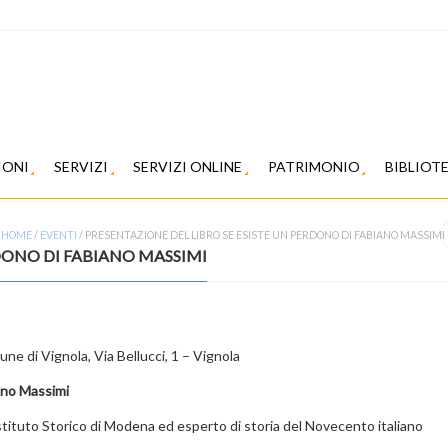
IONI
SERVIZI
SERVIZI ONLINE
PATRIMONIO
BIBLIOT
HOME
/
EVENTI
/
PRESENTAZIONE DEL LIBRO SE ESISTE UN PERDONO DI FABIANO MASSIMI
RDONO DI FABIANO MASSIMI
mune di Vignola,
Via Bellucci, 1 – Vignola
ano Massimi
stituto Storico
di Modena ed esperto di storia
del Novecento italiano