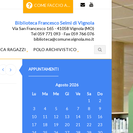
COME FACCIO A…
Biblioteca Francesco Selmi di Vignola
Via San Francesco 165 - 41058 Vignola (MO)
Tel 059 771 093 - Fax 059 766 076
biblioteca@comune.vignola.mo.it
ECA RAGAZZI
POLO ARCHIVISTICO
APPUNTAMENTI
Agosto
2026
Lu
Ma
Me
Gi
Ve
Sa
Do
1
2
3
4
5
6
7
8
9
10
11
12
13
14
15
16
17
18
19
20
21
22
23
24
25
26
27
28
29
30