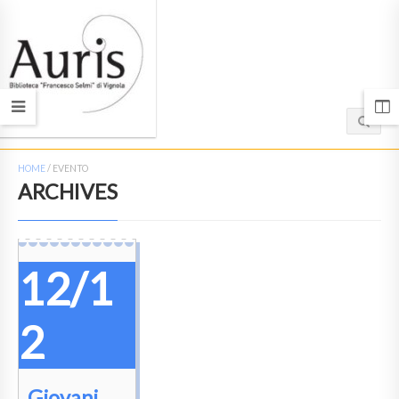
HOME
/
EVENTO
ARCHIVES
12/1
2
Giovani