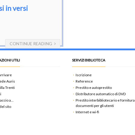
i in versi
CONTINUE READING
ZIONI UTILI
SERVIZI BIBLIOTECA
rrivare
Iscrizione
ede Auris
Reference
illa Trenti
Prestito e autoprestito
i
Distributore automatico di DVD
accio a…
Prestito interbibliotecario e fornitura
documenti per gli utenti
el sito
Internet e wi-fi