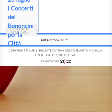
I Concerti
del
Bononcini
CONTINUE
READING
per la
DISPLAY FOOTER
Città
COPYRIGHT © AURIS - BIBLIOTECA “FRANCESCO SELMI” DI VIGNOLA -
TUTTI I DIRITTI SONO RISERVATI
REALIZZATO DA