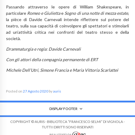
Passando attraverso le opere di William Shakespeare, in
particolare
Romeo e Giulietta
e
Sogno di una notte di mezza estate
,
la pièce di Davide Carnevali intende riflettere sul potere del
teatro, sulla sua capacità di coinvolgere gli spettatori e stimolarli
ad un’attività critica nei confronti del teatro stesso e della
società.
Drammaturgia e regia: Davide Carnevali
Con gli attori della compagnia permanente di ERT
Michele Dell’Utri, Simone Francia e Maria Vittoria Scarlattei
Posted on
27 Agosto 2020
by
auris
DISPLAY FOOTER
COPYRIGHT © AURIS - BIBLIOTECA “FRANCESCO SELMI” DI VIGNOLA -
TUTTI I DIRITTI SONO RISERVATI
REALIZZATO DA