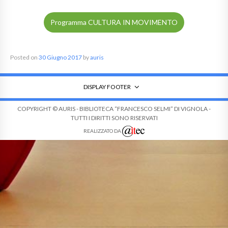
Programma CULTURA IN MOVIMENTO
Posted on
30 Giugno 2017
by
auris
DISPLAY FOOTER
COPYRIGHT © AURIS - BIBLIOTECA “FRANCESCO SELMI” DI VIGNOLA -
TUTTI I DIRITTI SONO RISERVATI
REALIZZATO DA