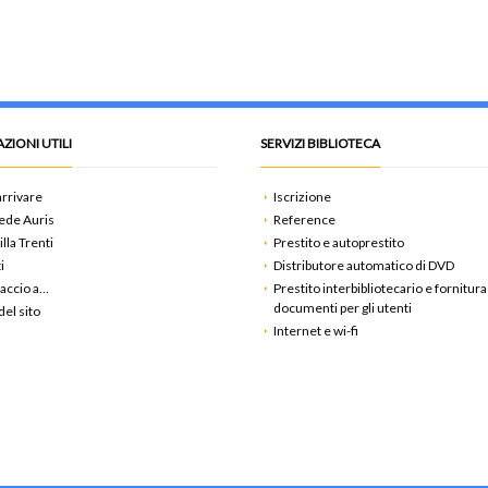
ZIONI UTILI
SERVIZI BIBLIOTECA
rrivare
Iscrizione
ede Auris
Reference
illa Trenti
Prestito e autoprestito
i
Distributore automatico di DVD
accio a…
Prestito interbibliotecario e fornitura
documenti per gli utenti
el sito
Internet e wi-fi