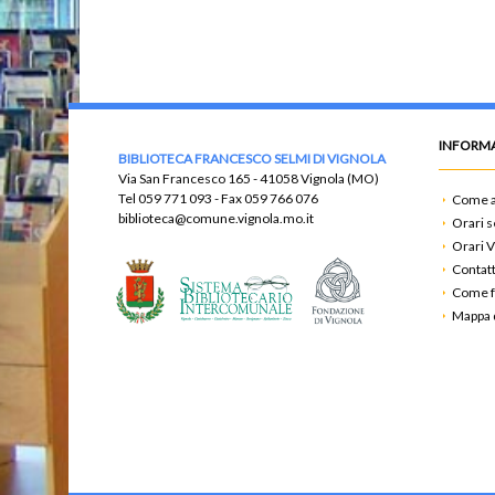
INFORMA
BIBLIOTECA FRANCESCO SELMI DI VIGNOLA
Via San Francesco 165 - 41058 Vignola (MO)
Tel
059 771 093
- Fax
059 766 076
Come a
biblioteca@comune.vignola.mo.it
Orari s
Orari V
Contatt
Come f
Mappa d