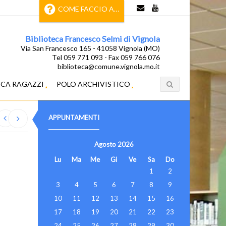
COME FACCIO A…
Biblioteca Francesco Selmi di Vignola
Via San Francesco 165 - 41058 Vignola (MO)
Tel 059 771 093 - Fax 059 766 076
biblioteca@comune.vignola.mo.it
ECA RAGAZZI
POLO ARCHIVISTICO
APPUNTAMENTI
Agosto
2026
Lu
Ma
Me
Gi
Ve
Sa
Do
1
2
3
4
5
6
7
8
9
10
11
12
13
14
15
16
17
18
19
20
21
22
23
24
25
26
27
28
29
30