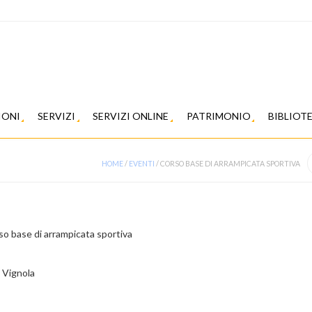
IONI
SERVIZI
SERVIZI ONLINE
PATRIMONIO
BIBLIOT
HOME
/
EVENTI
/
CORSO BASE DI ARRAMPICATA SPORTIVA
rso base di arrampicata sportiva
a Vignola