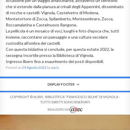
occasione per un viaggio affascinante, attraverso un territorio
che si estende dalla pianura ai crinali degli Appennini, disseminato
di rocche e castelli: Vignola, Castelvetro di Modena,
Montetortore di Zocca, Spilamberto, Monteombraro, Zocca,
Roccamalatina e Castelnuovo Rangone.
La pellicola è un mosaico di voci, luoghi e foto d’epoca che, tutti
insieme, raccontano un paesaggio e una cultura secolare
custodita all’ombra dei castelli.
Con questa iniziativa si conclude, per questa estate 2022, la
rassegna Incortile presso la Biblioteca di Vignola.
Ingresso libero fino a esaurimento dei posti disponibili.
Posted on
29 Agosto 2022
by
auris
DISPLAY FOOTER
COPYRIGHT © AURIS - BIBLIOTECA “FRANCESCO SELMI” DI VIGNOLA -
TUTTI I DIRITTI SONO RISERVATI
REALIZZATO DA