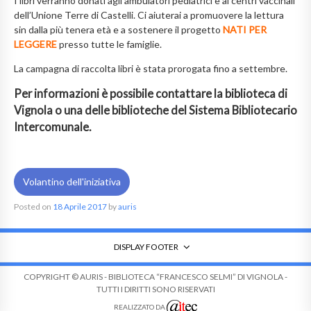
I libri verranno donati agli ambulatori pediatrici e ai centri vaccinali
dell’Unione Terre di Castelli. Ci aiuterai a promuovere la lettura
sin dalla più tenera età e a sostenere il progetto
NATI PER
LEGGERE
presso tutte le famiglie.
La campagna di raccolta libri è stata prorogata fino a settembre.
Per informazioni è possibile contattare la biblioteca di
Vignola o una delle biblioteche del Sistema Bibliotecario
Intercomunale.
Volantino dell'iniziativa
Posted on
18 Aprile 2017
by
auris
DISPLAY FOOTER
COPYRIGHT © AURIS - BIBLIOTECA “FRANCESCO SELMI” DI VIGNOLA -
TUTTI I DIRITTI SONO RISERVATI
REALIZZATO DA