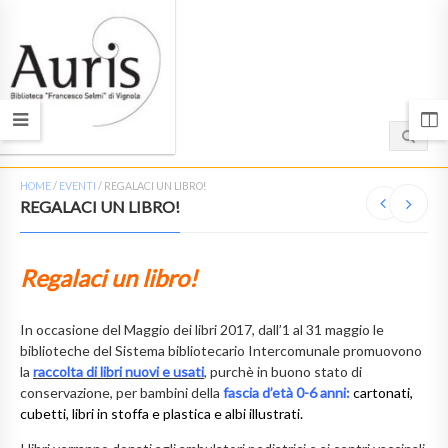
HOME
/
EVENTI
/
REGALACI UN LIBRO!
REGALACI UN LIBRO!
Regalaci un libro!
In occasione del Maggio dei libri 2017, dall’1 al 31 maggio le
biblioteche del Sistema bibliotecario Intercomunale promuovono
la
raccolta di libri nuovi e usati
, purchè in buono stato di
conservazione, per bambini della
fascia d’età
0-6 anni:
cartonati,
cubetti, libri in stoffa e plastica e albi illustrati.