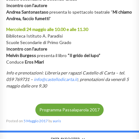
Incontro con l’autore
Andrea Santonastaso
presenta lo spettacolo teatrale “
Mi chiamo
Andrea, faccio fumetti
”
Mercoledì 24 maggio alle 10.00 e alle 11.30
Biblioteca Istituto A. Paradisi
Scuole Secondarie di Primo Grado
Incontro con l’autore
Melvin Burgess
presenta il libro
“Il grido del lupo”
Conduce
Eros Miari
Info e prenotazioni: Libreria per ragazzi Castello di Carta – tel.
059 769731 –
info@castellodicarta.it
; prenotazioni da venerdì 5
maggio dalle ore 9.30
Programma Passalaparola 2017
Posted on
5 Maggio 2017
by
auris
DISPLAY FOOTER