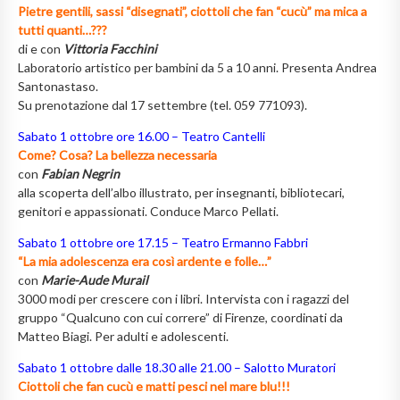
Pietre gentili, sassi “disegnati”, ciottoli che fan “cucù” ma mica a
tutti quanti…???
di e con
Vittoria Facchini
Laboratorio artistico per bambini da 5 a 10 anni. Presenta Andrea
Santonastaso.
Su prenotazione dal 17 settembre (tel. 059 771093).
Sabato 1 ottobre ore 16.00 – Teatro Cantelli
Come? Cosa? La bellezza necessaria
con
Fabian Negrin
alla scoperta dell’albo illustrato, per insegnanti, bibliotecari,
genitori e appassionati. Conduce Marco Pellati.
Sabato 1 ottobre ore 17.15 – Teatro Ermanno Fabbri
“La mia adolescenza era così ardente e folle…”
con
Marie-Aude Murail
3000 modi per crescere con i libri. Intervista con i ragazzi del
gruppo “Qualcuno con cui correre” di Firenze, coordinati da
Matteo Biagi. Per adulti e adolescenti.
Sabato 1 ottobre dalle 18.30 alle 21.00 – Salotto Muratori
Ciottoli che fan cucù e matti pesci nel mare blu!!!