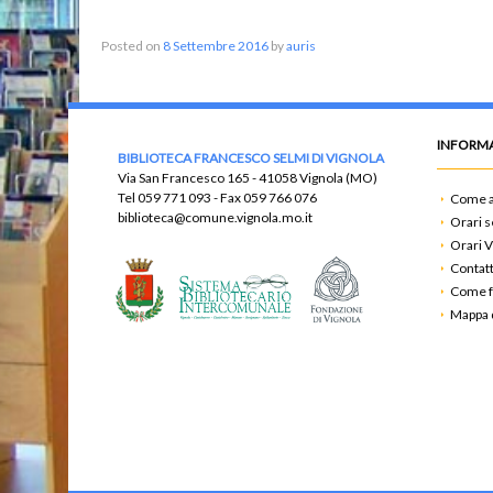
Posted on
8 Settembre 2016
by
auris
INFORMA
BIBLIOTECA FRANCESCO SELMI DI VIGNOLA
Via San Francesco 165 - 41058 Vignola (MO)
Tel
059 771 093
- Fax
059 766 076
Come a
biblioteca@comune.vignola.mo.it
Orari s
Orari V
Contatt
Come f
Mappa d