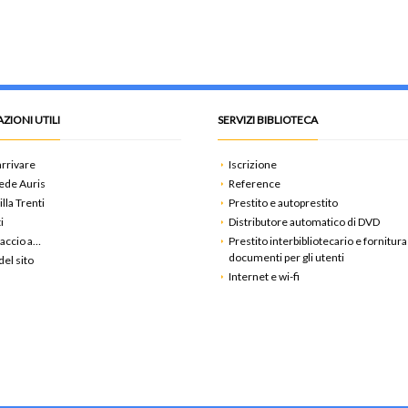
ZIONI UTILI
SERVIZI BIBLIOTECA
rrivare
Iscrizione
ede Auris
Reference
illa Trenti
Prestito e autoprestito
i
Distributore automatico di DVD
accio a…
Prestito interbibliotecario e fornitura
documenti per gli utenti
el sito
Internet e wi-fi