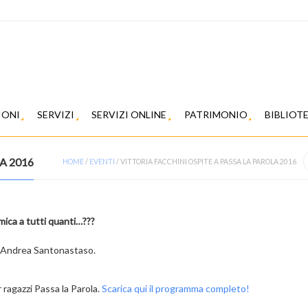
IONI
SERVIZI
SERVIZI ONLINE
PATRIMONIO
BIBLIOT
A 2016
HOME
/
EVENTI
/
VITTORIA FACCHINI OSPITE A PASSA LA PAROLA 2016
 mica a tutti quanti…???
ta Andrea Santonastaso.
r ragazzi Passa la Parola.
Scarica qui il programma completo!