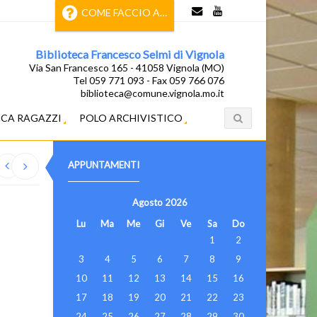
COME FACCIO A…
Biblioteca Francesco Selmi di Vignola
Via San Francesco 165 - 41058 Vignola (MO)
Tel 059 771 093 - Fax 059 766 076
biblioteca@comune.vignola.mo.it
ECA RAGAZZI
POLO ARCHIVISTICO
APPUNTAMENTI
Agosto
2026
Lu
Ma
Me
Gi
Ve
Sa
Do
1
2
3
4
5
6
7
8
9
10
11
12
13
14
15
16
17
18
19
20
21
22
23
24
25
26
27
28
29
30