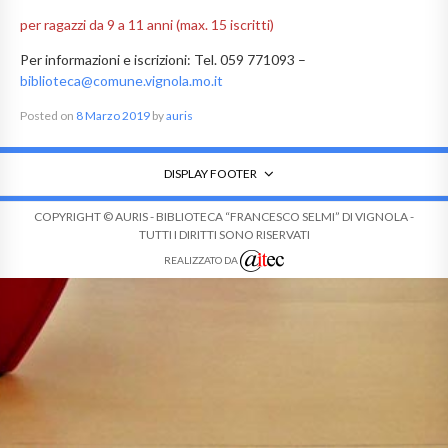
per ragazzi da 9 a 11 anni (max. 15 iscritti)
Per informazioni e iscrizioni: Tel. 059 771093 –
biblioteca@comune.vignola.mo.it
Posted on
8 Marzo 2019
by
auris
DISPLAY FOOTER
COPYRIGHT © AURIS - BIBLIOTECA “FRANCESCO SELMI” DI VIGNOLA -
TUTTI I DIRITTI SONO RISERVATI
REALIZZATO DA