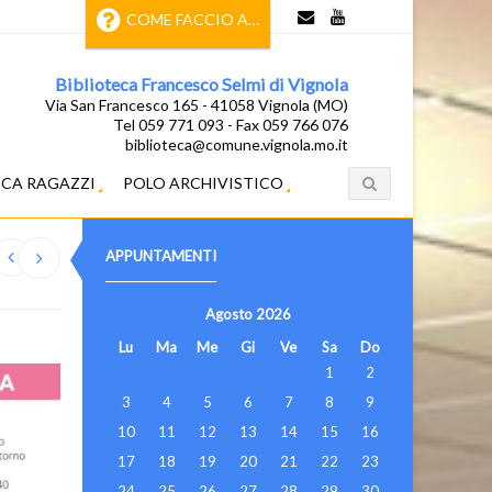
COME FACCIO A…
Biblioteca Francesco Selmi di Vignola
Via San Francesco 165 - 41058 Vignola (MO)
Tel 059 771 093 - Fax 059 766 076
biblioteca@comune.vignola.mo.it
ECA RAGAZZI
POLO ARCHIVISTICO
APPUNTAMENTI
Agosto
2026
Lu
Ma
Me
Gi
Ve
Sa
Do
1
2
3
4
5
6
7
8
9
10
11
12
13
14
15
16
17
18
19
20
21
22
23
24
25
26
27
28
29
30