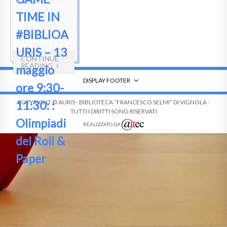
TIME IN
#BIBLIOA
URIS – 13
CONTINUE
READING
maggio
DISPLAY FOOTER
ore 9:30-
11:30: :
COPYRIGHT © AURIS - BIBLIOTECA “FRANCESCO SELMI” DI VIGNOLA -
TUTTI I DIRITTI SONO RISERVATI
Olimpiadi
REALIZZATO DA
del Roll &
Paper