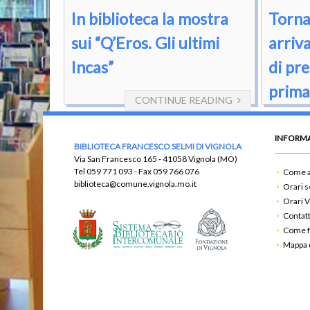
In biblioteca la mostra
Torna
sui “Q’Eros. Gli ultimi
arriva
Incas”
di pre
prima
CONTINUE READING
INFORMA
BIBLIOTECA FRANCESCO SELMI DI VIGNOLA
Via San Francesco 165 - 41058 Vignola (MO)
Tel
059 771 093
- Fax
059 766 076
Come a
biblioteca@comune.vignola.mo.it
Orari s
Orari V
Contatt
Come f
Mappa d