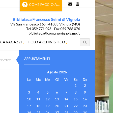
COME FACCIO A…
Biblioteca Francesco Selmi di Vignola
Via San Francesco 165 - 41058 Vignola (MO)
Tel 059 771 093 - Fax 059 766 076
biblioteca@comune.vignola.mo.it
ECA RAGAZZI
POLO ARCHIVISTICO
APPUNTAMENTI
/
EVENTO
Agosto
2026
Lu
Ma
Me
Gi
Ve
Sa
Do
1
2
3
4
5
6
7
8
9
10
11
12
13
14
15
16
17
18
19
20
21
22
23
24
25
26
27
28
29
30