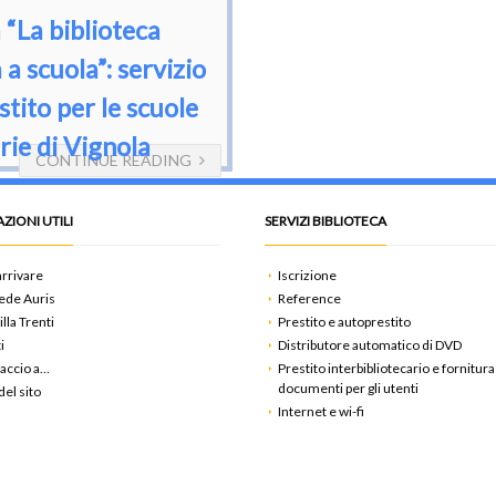
 “La biblioteca
 a scuola”: servizio
stito per le scuole
rie di Vignola
CONTINUE READING
ZIONI UTILI
SERVIZI BIBLIOTECA
rrivare
Iscrizione
ede Auris
Reference
illa Trenti
Prestito e autoprestito
i
Distributore automatico di DVD
accio a…
Prestito interbibliotecario e fornitura
documenti per gli utenti
el sito
Internet e wi-fi