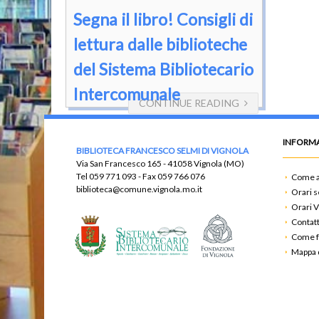
Segna il libro! Consigli di
lettura dalle biblioteche
del Sistema Bibliotecario
Intercomunale
CONTINUE READING
INFORMA
BIBLIOTECA FRANCESCO SELMI DI VIGNOLA
Via San Francesco 165 - 41058 Vignola (MO)
Tel
059 771 093
- Fax
059 766 076
Come a
biblioteca@comune.vignola.mo.it
Orari s
Orari V
Contatt
Come f
Mappa d