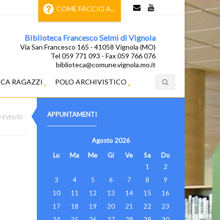
COME FACCIO A…
Biblioteca Francesco Selmi di Vignola
Via San Francesco 165 - 41058 Vignola (MO)
Tel 059 771 093 - Fax 059 766 076
biblioteca@comune.vignola.mo.it
ECA RAGAZZI
POLO ARCHIVISTICO
APPUNTAMENTI
/
EVENTO
Agosto
2026
Lu
Ma
Me
Gi
Ve
Sa
Do
1
2
3
4
5
6
7
8
9
10
11
12
13
14
15
16
17
18
19
20
21
22
23
24
25
26
27
28
29
30