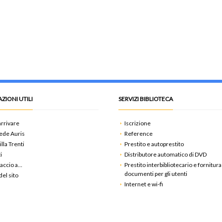
ZIONI UTILI
SERVIZI BIBLIOTECA
rrivare
Iscrizione
ede Auris
Reference
illa Trenti
Prestito e autoprestito
i
Distributore automatico di DVD
accio a…
Prestito interbibliotecario e fornitura
documenti per gli utenti
el sito
Internet e wi-fi