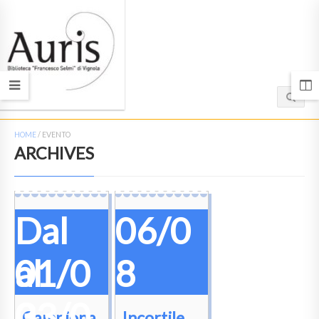
HOME
/
EVENTO
ARCHIVES
Dal
06/0
01/0
al
8
3
03/0
Campiona
Incortile