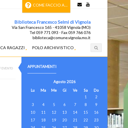
COME FACCIO A…
Biblioteca Francesco Selmi di Vignola
Via San Francesco 165 - 41058 Vignola (MO)
Tel 059 771 093 - Fax 059 766 076
biblioteca@comune.vignola.mo.it
ECA RAGAZZI
POLO ARCHIVISTICO
APPUNTAMENTI
/
EVENTO
Agosto
2026
Lu
Ma
Me
Gi
Ve
Sa
Do
1
2
3
4
5
6
7
8
9
10
11
12
13
14
15
16
17
18
19
20
21
22
23
24
25
26
27
28
29
30