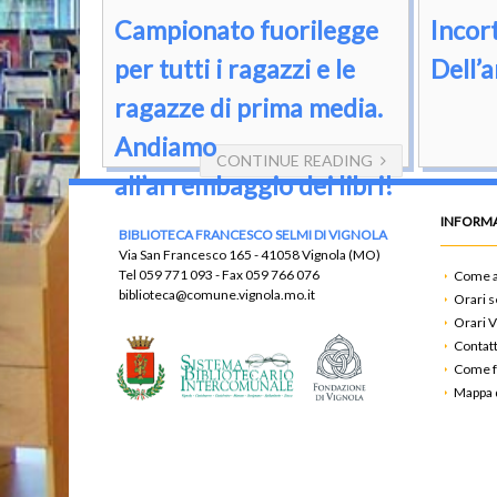
Campionato fuorilegge
Incor
per tutti i ragazzi e le
Dell’
ragazze di prima media.
Andiamo
CONTINUE READING
all’arrembaggio dei libri!
INFORMA
BIBLIOTECA FRANCESCO SELMI DI VIGNOLA
Via San Francesco 165 - 41058 Vignola (MO)
Tel
059 771 093
- Fax
059 766 076
Come a
biblioteca@comune.vignola.mo.it
Orari s
Orari V
Contatt
Come f
Mappa d