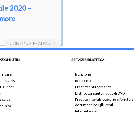
tile 2020 –
amore
CONTINUE READING
ZIONI UTILI
SERVIZI BIBLIOTECA
rrivare
Iscrizione
ede Auris
Reference
illa Trenti
Prestito e autoprestito
i
Distributore automatico di DVD
accio a…
Prestito interbibliotecario e fornitura
documenti per gli utenti
el sito
Internet e wi-fi