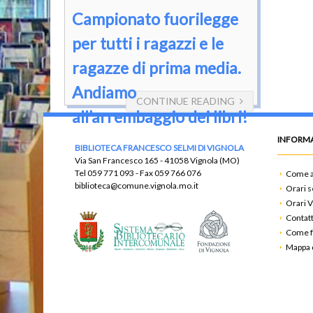
Campionato fuorilegge
per tutti i ragazzi e le
ragazze di prima media.
Andiamo
CONTINUE READING
all’arrembaggio dei libri!
INFORMA
BIBLIOTECA FRANCESCO SELMI DI VIGNOLA
Via San Francesco 165 - 41058 Vignola (MO)
Tel
059 771 093
- Fax
059 766 076
Come a
biblioteca@comune.vignola.mo.it
Orari s
Orari V
Contatt
Come f
Mappa d