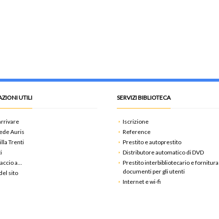
ZIONI UTILI
SERVIZI BIBLIOTECA
rrivare
Iscrizione
ede Auris
Reference
illa Trenti
Prestito e autoprestito
i
Distributore automatico di DVD
accio a…
Prestito interbibliotecario e fornitura
documenti per gli utenti
el sito
Internet e wi-fi