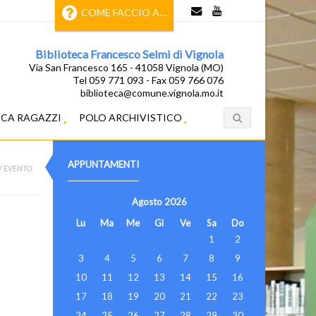
COME FACCIO A…
Biblioteca Francesco Selmi di Vignola
Via San Francesco 165 - 41058 Vignola (MO)
Tel 059 771 093 - Fax 059 766 076
biblioteca@comune.vignola.mo.it
ECA RAGAZZI
POLO ARCHIVISTICO
APPUNTAMENTI
/
EVENTO
Agosto
2026
Lu
Ma
Me
Gi
Ve
Sa
Do
1
2
3
4
5
6
7
8
9
10
11
12
13
14
15
16
17
18
19
20
21
22
23
24
25
26
27
28
29
30