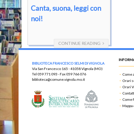
Canta, suona, leggi con
noi!
CONTINUE READING
INFORMA
BIBLIOTECA FRANCESCO SELMI DI VIGNOLA
Via San Francesco 165 - 41058 Vignola (MO)
Tel
059 771 093
- Fax
059 766 076
Come a
biblioteca@comune.vignola.mo.it
Orari s
Orari V
Contatt
Come f
Mappa d