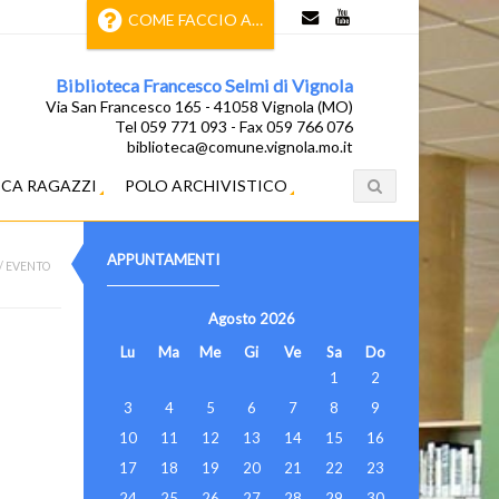
COME FACCIO A…
Biblioteca Francesco Selmi di Vignola
Via San Francesco 165 - 41058 Vignola (MO)
Tel 059 771 093 - Fax 059 766 076
biblioteca@comune.vignola.mo.it
ECA RAGAZZI
POLO ARCHIVISTICO
APPUNTAMENTI
/
EVENTO
Agosto
2026
Lu
Ma
Me
Gi
Ve
Sa
Do
1
2
3
4
5
6
7
8
9
10
11
12
13
14
15
16
17
18
19
20
21
22
23
24
25
26
27
28
29
30