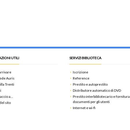
ZIONI UTILI
SERVIZI BIBLIOTECA
rrivare
Iscrizione
ede Auris
Reference
illa Trenti
Prestito e autoprestito
i
Distributore automatico di DVD
accio a…
Prestito interbibliotecario e fornitura
documenti per gli utenti
el sito
Internet e wi-fi