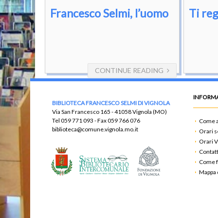
Francesco Selmi, l’uomo
Ti reg
CONTINUE READING
INFORMA
BIBLIOTECA FRANCESCO SELMI DI VIGNOLA
Via San Francesco 165 - 41058 Vignola (MO)
Tel
059 771 093
- Fax
059 766 076
Come a
biblioteca@comune.vignola.mo.it
Orari s
Orari V
Contatt
Come f
Mappa d