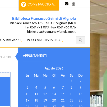
COME FACCIO A…
Biblioteca Francesco Selmi di Vignola
Via San Francesco 165 - 41058 Vignola (MO)
Tel 059 771 093 - Fax 059 766 076
biblioteca@comune.vignola.mo.it
ECA RAGAZZI
POLO ARCHIVISTICO
APPUNTAMENTI
/
EVENTO
Agosto
2026
Lu
Ma
Me
Gi
Ve
Sa
Do
1
2
3
4
5
6
7
8
9
10
11
12
13
14
15
16
17
18
19
20
21
22
23
24
25
26
27
28
29
30