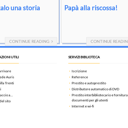
alo una storia
Papà alla riscossa!
CONTINUE READING
CONTINUE READI
ZIONI UTILI
SERVIZI BIBLIOTECA
rrivare
Iscrizione
ede Auris
Reference
illa Trenti
Prestito e autoprestito
i
Distributore automatico di DVD
accio a…
Prestito interbibliotecario e fornitura
documenti per gli utenti
el sito
Internet e wi-fi