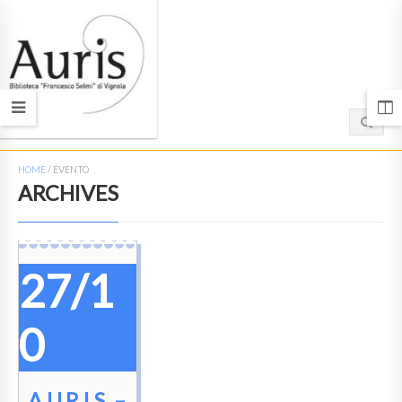
HOME
/
EVENTO
ARCHIVES
27/1
0
A.U.R.I.S. –