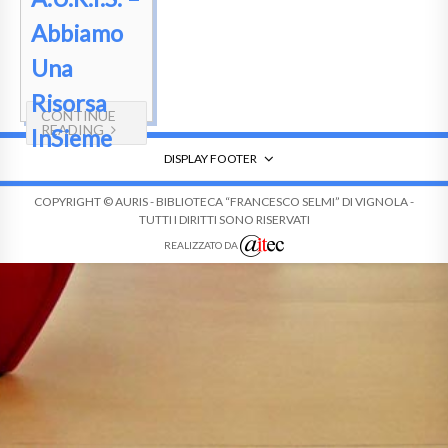
Abbiamo
Una
Risorsa
CONTINUE
READING
InSieme
DISPLAY FOOTER
COPYRIGHT © AURIS - BIBLIOTECA “FRANCESCO SELMI” DI VIGNOLA -
TUTTI I DIRITTI SONO RISERVATI
REALIZZATO DA