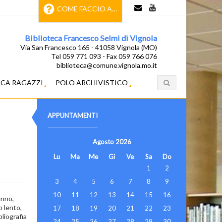
COME FACCIO A…
Biblioteca Francesco Selmi di Vignola
Via San Francesco 165 - 41058 Vignola (MO)
Tel 059 771 093 - Fax 059 766 076
biblioteca@comune.vignola.mo.it
ECA RAGAZZI
POLO ARCHIVISTICO
APPUNTAMENTI
Agosto
2026
Lu
Ma
Me
Gi
Ve
Sa
Do
1
2
3
4
5
6
7
8
9
10
11
12
13
14
15
16
anno,
o lento,
17
18
19
20
21
22
23
bliografia
24
25
26
27
28
29
30