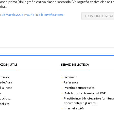
lasse prima Bibliografia estiva classe seconda Bibliografia estiva classe t
fia...
on
28 Maggio 2026
by
auris
in
Bibliografie a tema
CONTINUE REA
ZIONI UTILI
SERVIZI BIBLIOTECA
rrivare
Iscrizione
ede Auris
Reference
illa Trenti
Prestito e autoprestito
i
Distributore automatico di DVD
accio a…
Prestito interbibliotecario e fornitura
documenti per gli utenti
el sito
Internet e wi-fi