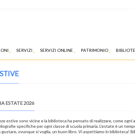
IONI
SERVIZI
SERVIZI ONLINE
PATRIMONIO
BIBLIOT
STIVE
IA ESTATE 2026
ze estive sono vicine e la biblioteca ha pensato di realizzare, come ogni 
bliografie specifiche per ogni classe di scuola primaria. L'estate è un temp
 gustare, ovunque si voglia, un buon libro. Vi aspettiamo in biblioteca! Bi