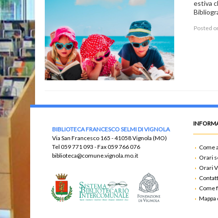
estiva c
Bibliogra
Posted 
INFORMA
BIBLIOTECA FRANCESCO SELMI DI VIGNOLA
Via San Francesco 165 - 41058 Vignola (MO)
Tel
059 771 093
- Fax
059 766 076
Come a
biblioteca@comune.vignola.mo.it
Orari s
Orari V
Contatt
Come f
Mappa d