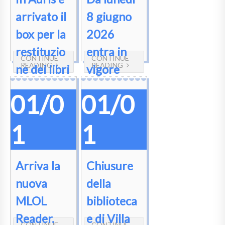
arrivato il
8 giugno
box per la
2026
restituzio
entra in
CONTINUE
CONTINUE
READING
READING
ne dei libri
vigore
l’orario
01/0
01/0
estivo
1
1
Arriva la
Chiusure
nuova
della
MLOL
biblioteca
Reader.
e di Villa
CONTINUE
CONTINUE