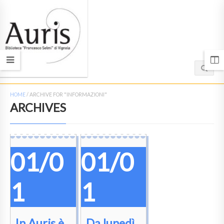
HOME
/
ARCHIVE FOR "INFORMAZIONI"
ARCHIVES
01/0
01/0
1
1
In Auris è
Da lunedì