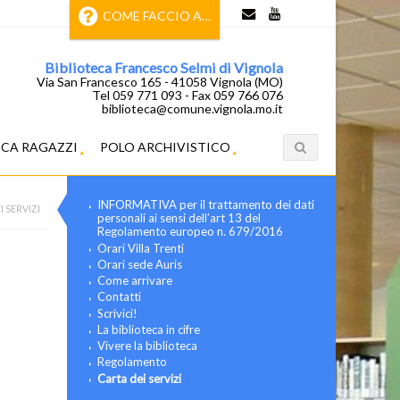
COME FACCIO A…
Biblioteca Francesco Selmi di Vignola
Via San Francesco 165 - 41058 Vignola (MO)
Tel 059 771 093 - Fax 059 766 076
biblioteca@comune.vignola.mo.it
ECA RAGAZZI
POLO ARCHIVISTICO
INFORMATIVA per il trattamento dei dati
I SERVIZI
personali ai sensi dell’art 13 del
Regolamento europeo n. 679/2016
Orari Villa Trenti
Orari sede Auris
Come arrivare
Contatti
Scrivici!
La biblioteca in cifre
Vivere la biblioteca
Regolamento
Carta dei servizi