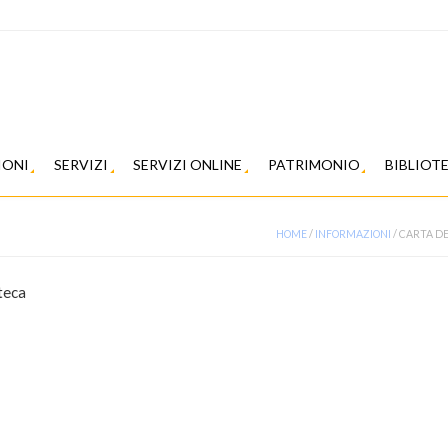
IONI
SERVIZI
SERVIZI ONLINE
PATRIMONIO
BIBLIOT
HOME
/
INFORMAZIONI
/
CARTA DE
teca