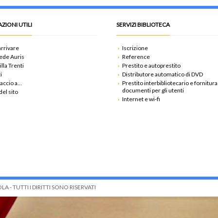
ZIONI UTILI
SERVIZI BIBLIOTECA
rrivare
Iscrizione
ede Auris
Reference
illa Trenti
Prestito e autoprestito
i
Distributore automatico di DVD
accio a…
Prestito interbibliotecario e fornitura
documenti per gli utenti
el sito
Internet e wi-fi
 - TUTTI I DIRITTI SONO RISERVATI