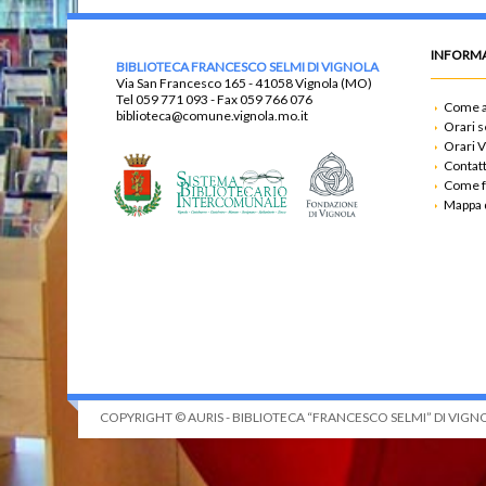
INFORMA
BIBLIOTECA FRANCESCO SELMI DI VIGNOLA
Via San Francesco 165 - 41058 Vignola (MO)
Tel
059 771 093
- Fax
059 766 076
Come a
biblioteca@comune.vignola.mo.it
Orari s
Orari V
Contatt
Come f
Mappa d
COPYRIGHT © AURIS - BIBLIOTECA “FRANCESCO SELMI” DI VIGNOLA