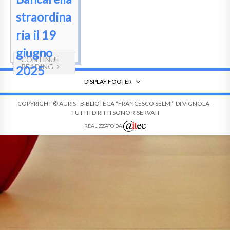
straordina
ria il 19
giugno
CONTINUE
READING
2025
DISPLAY FOOTER
COPYRIGHT © AURIS - BIBLIOTECA “FRANCESCO SELMI” DI VIGNOLA -
TUTTI I DIRITTI SONO RISERVATI
REALIZZATO DA