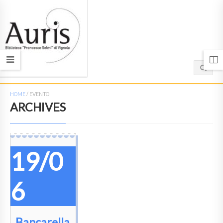
HOME
/
EVENTO
ARCHIVES
19/0
6
Bancarella