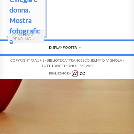
donna.
Mostra
fotografic
CONTINUE
READING
a
DISPLAY FOOTER
COPYRIGHT © AURIS - BIBLIOTECA “FRANCESCO SELMI” DI VIGNOLA -
TUTTI I DIRITTI SONO RISERVATI
REALIZZATO DA