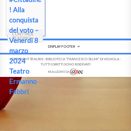
! Alla
conquista
del voto –
CONTINUE
READING
Venerdì 8
DISPLAY FOOTER
marzo
2024
COPYRIGHT © AURIS - BIBLIOTECA “FRANCESCO SELMI” DI VIGNOLA -
TUTTI I DIRITTI SONO RISERVATI
Teatro
REALIZZATO DA
Ermanno
Fabbri