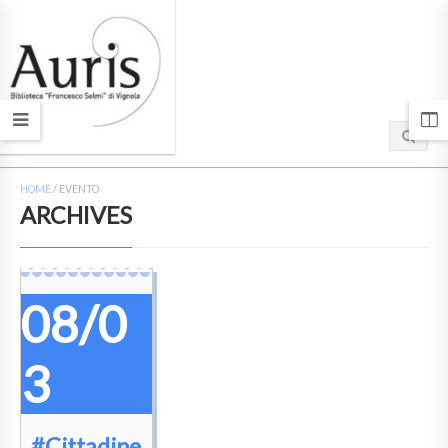
HOME
/
EVENTO
ARCHIVES
08/0
3
#Cittadine