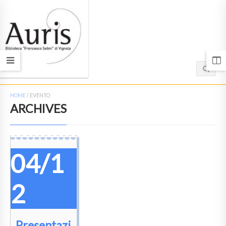
HOME
/
EVENTO
ARCHIVES
04/1
2
Presentazi