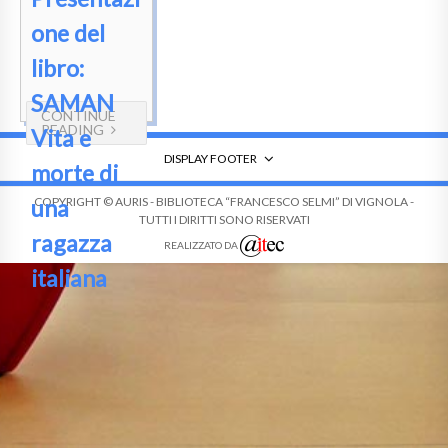
one del
libro:
SAMAN
CONTINUE
READING
Vita e
DISPLAY FOOTER
morte di
una
COPYRIGHT © AURIS - BIBLIOTECA “FRANCESCO SELMI” DI VIGNOLA -
TUTTI I DIRITTI SONO RISERVATI
ragazza
REALIZZATO DA
italiana