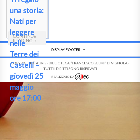
una storia:
Nati per
leggere
CONTINUE
READING
nelle
DISPLAY FOOTER
Terre dei
Castelli –
COPYRIGHT © AURIS - BIBLIOTECA “FRANCESCO SELMI” DI VIGNOLA -
TUTTI I DIRITTI SONO RISERVATI
giovedì 25
REALIZZATO DA
maggio
ore 17:00