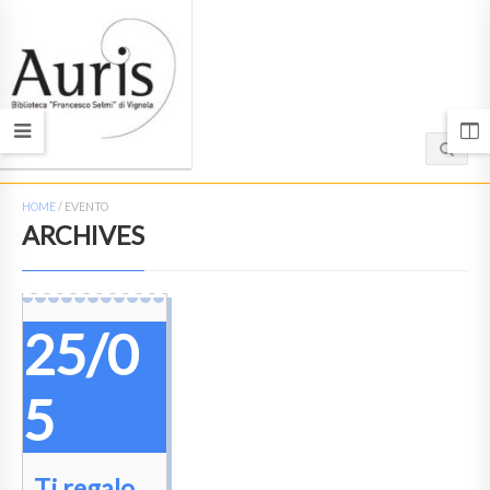
HOME
/
EVENTO
ARCHIVES
25/0
5
Ti regalo