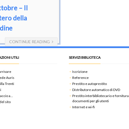
tobre – Il
tero della
udine
CONTINUE READING
ZIONI UTILI
SERVIZI BIBLIOTECA
rrivare
Iscrizione
ede Auris
Reference
illa Trenti
Prestito e autoprestito
i
Distributore automatico di DVD
accio a…
Prestito interbibliotecario e fornitura
documenti per gli utenti
el sito
Internet e wi-fi