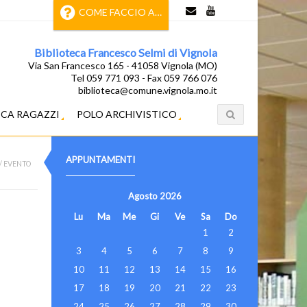
COME FACCIO A…
Biblioteca Francesco Selmi di Vignola
Via San Francesco 165 - 41058 Vignola (MO)
Tel 059 771 093 - Fax 059 766 076
biblioteca@comune.vignola.mo.it
ECA RAGAZZI
POLO ARCHIVISTICO
APPUNTAMENTI
/
EVENTO
Agosto
2026
Lu
Ma
Me
Gi
Ve
Sa
Do
1
2
3
4
5
6
7
8
9
10
11
12
13
14
15
16
17
18
19
20
21
22
23
24
25
26
27
28
29
30