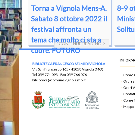
Torna a Vignola Mens-A.
8-9 ot
Sabato 8 ottobre 2022 il
Minis
festival affronta un
Solit
tema che molto ci sta a
CONTINUE READING
cuore: FUTURO
INFORMA
BIBLIOTECA FRANCESCO SELMI DI VIGNOLA
Via San Francesco 165 - 41058 Vignola (MO)
Tel
059 771 093
- Fax
059 766 076
Come a
biblioteca@comune.vignola.mo.it
Orari s
Orari V
Contatt
Come f
Mappa d