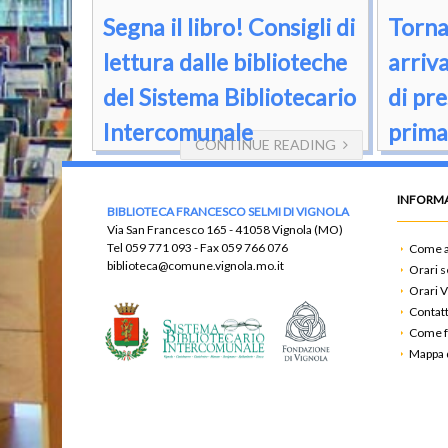
Segna il libro! Consigli di
Torna
lettura dalle biblioteche
arriva
del Sistema Bibliotecario
di pre
Intercomunale
prima
CONTINUE READING
INFORMA
BIBLIOTECA FRANCESCO SELMI DI VIGNOLA
Via San Francesco 165 - 41058 Vignola (MO)
Tel
059 771 093
- Fax
059 766 076
Come a
biblioteca@comune.vignola.mo.it
Orari s
Orari V
Contatt
Come f
Mappa d