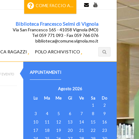
COME FACCIO A…
Biblioteca Francesco Selmi di Vignola
Via San Francesco 165 - 41058 Vignola (MO)
Tel 059 771 093 - Fax 059 766 076
biblioteca@comune.vignola.mo.it
ECA RAGAZZI
POLO ARCHIVISTICO
APPUNTAMENTI
/
EVENTO
Agosto
2026
Lu
Ma
Me
Gi
Ve
Sa
Do
1
2
3
4
5
6
7
8
9
10
11
12
13
14
15
16
17
18
19
20
21
22
23
24
25
26
27
28
29
30