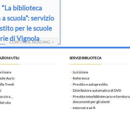
 “La biblioteca
 a scuola”: servizio
stito per le scuole
rie di Vignola
CONTINUE READING
ZIONI UTILI
SERVIZI BIBLIOTECA
rrivare
Iscrizione
ede Auris
Reference
illa Trenti
Prestito e autoprestito
i
Distributore automatico di DVD
accio a…
Prestito interbibliotecario e fornitura
documenti per gli utenti
el sito
Internet e wi-fi