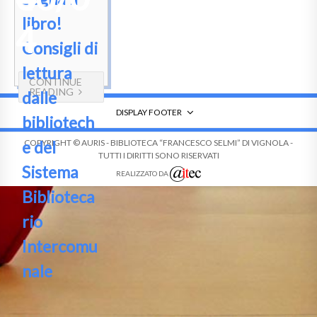
libro!
4
Consigli di
lettura
CONTINUE
READING
dalle
DISPLAY FOOTER
bibliotech
e del
COPYRIGHT © AURIS - BIBLIOTECA “FRANCESCO SELMI” DI VIGNOLA -
TUTTI I DIRITTI SONO RISERVATI
Sistema
REALIZZATO DA
Biblioteca
rio
Intercomu
nale