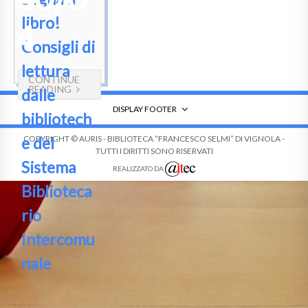
libro!
4
Consigli di
lettura
CONTINUE
READING
dalle
DISPLAY FOOTER
bibliotech
e del
COPYRIGHT © AURIS - BIBLIOTECA “FRANCESCO SELMI” DI VIGNOLA -
TUTTI I DIRITTI SONO RISERVATI
Sistema
REALIZZATO DA
Biblioteca
rio
Intercomu
nale